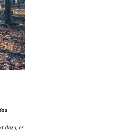
 You
xt dazu, er