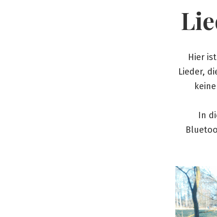
Lie
Hier is
Lieder, d
keine
In d
Bluetoo