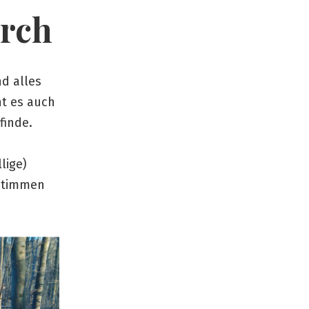
urch
nd alles
ht es auch
finde.
lige)
nstimmen